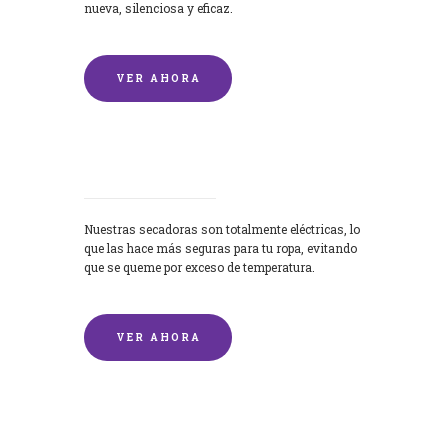
nueva, silenciosa y eficaz.
VER AHORA
Secadoras
Nuestras secadoras son totalmente eléctricas, lo
que las hace más seguras para tu ropa, evitando
que se queme por exceso de temperatura.
VER AHORA
Lavado de mantas y edredones por
encargo