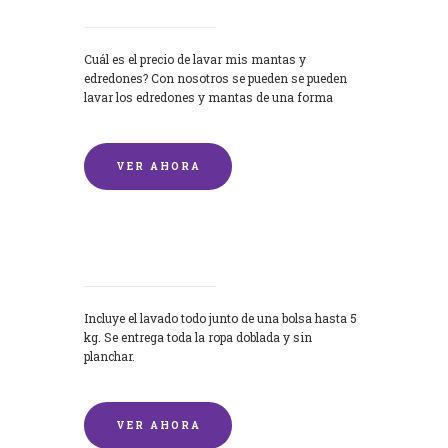
Cuál es el precio de lavar mis mantas y
edredones? Con nosotros se pueden se pueden
lavar los edredones y mantas de una forma
rápida y...
VER AHORA
Lavandería por Kilo
Incluye el lavado todo junto de una bolsa hasta 5
kg. Se entrega toda la ropa doblada y sin
planchar.
VER AHORA