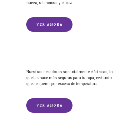
nueva, silenciosa y eficaz.
VER AHORA
Secadoras
Nuestras secadoras son totalmente eléctricas, lo
que las hace más seguras para tu ropa, evitando
que se queme por exceso de temperatura.
VER AHORA
Lavado de mantas y edredones por
encargo