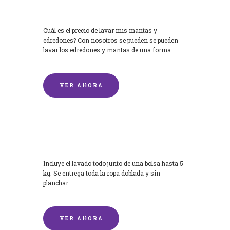
Cuál es el precio de lavar mis mantas y
edredones? Con nosotros se pueden se pueden
lavar los edredones y mantas de una forma
rápida y...
VER AHORA
Lavandería por Kilo
Incluye el lavado todo junto de una bolsa hasta 5
kg. Se entrega toda la ropa doblada y sin
planchar.
VER AHORA