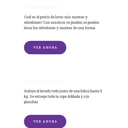
Cuál es el precio de lavar mis mantas y
edredones? Con nosotros se pueden se pueden
lavar los edredones y mantas de una forma
rápida y...
VER AHORA
Lavandería por Kilo
Incluye el lavado todo junto de una bolsa hasta 5
kg. Se entrega toda la ropa doblada y sin
planchar.
VER AHORA