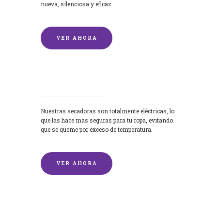
nueva, silenciosa y eficaz.
VER AHORA
Secadoras
Nuestras secadoras son totalmente eléctricas, lo
que las hace más seguras para tu ropa, evitando
que se queme por exceso de temperatura.
VER AHORA
Lavado de mantas y edredones por
encargo