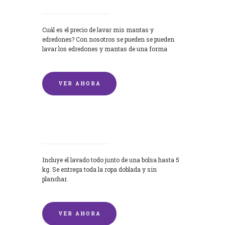
Cuál es el precio de lavar mis mantas y
edredones? Con nosotros se pueden se pueden
lavar los edredones y mantas de una forma
rápida y...
VER AHORA
Lavandería por Kilo
Incluye el lavado todo junto de una bolsa hasta 5
kg. Se entrega toda la ropa doblada y sin
planchar.
VER AHORA