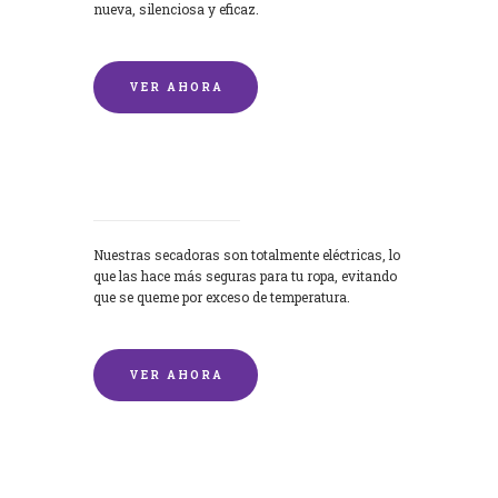
nueva, silenciosa y eficaz.
VER AHORA
Secadoras
Nuestras secadoras son totalmente eléctricas, lo
que las hace más seguras para tu ropa, evitando
que se queme por exceso de temperatura.
VER AHORA
Lavado de mantas y edredones por
encargo