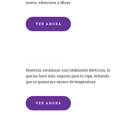
nueva, silenciosa y eficaz.
VER AHORA
Secadoras
Nuestras secadoras son totalmente eléctricas, lo
que las hace más seguras para tu ropa, evitando
que se queme por exceso de temperatura.
VER AHORA
Lavado de mantas y edredones por
encargo