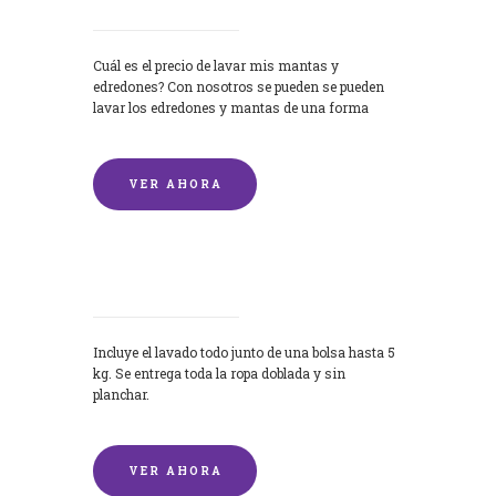
Cuál es el precio de lavar mis mantas y
edredones? Con nosotros se pueden se pueden
lavar los edredones y mantas de una forma
rápida y...
VER AHORA
Lavandería por Kilo
Incluye el lavado todo junto de una bolsa hasta 5
kg. Se entrega toda la ropa doblada y sin
planchar.
VER AHORA