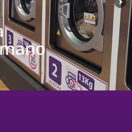
a
u mano