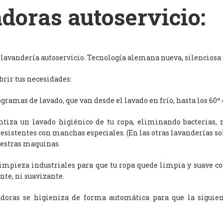
doras autoservicio:
avandería autoservicio. Tecnología alemana nueva, silenciosa y
rir tus necesidades:
ramas de lavado, que van desde el lavado en frío, hasta los 60º 
antiza un lavado higiénico de tu ropa, eliminando bacterias, 
resistentes con manchas especiales. (En las otras lavanderías s
uestras maquinas.
limpieza industriales para que tu ropa quede limpia y suave c
nte, ni suavizante.
adoras se higieniza de forma automática para que la siguien