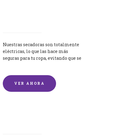
Secadoras
Nuestras secadoras son totalmente
eléctricas, lo que las hace más
seguras para tu ropa, evitando que se
queme por exceso de temperatura.
VER AHORA
Lavandería por Kilo