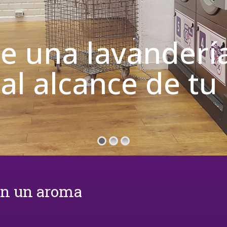
de una lavanderí
 al alcance de t
on un aroma