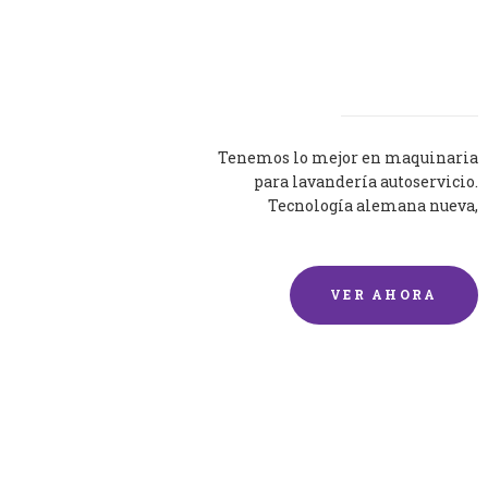
Lavadoras
Tenemos lo mejor en maquinaria
para lavandería autoservicio.
Tecnología alemana nueva,
silenciosa y eficaz.
VER AHORA
Lavado de mantas y
edredones por encargo