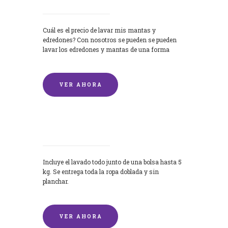
Cuál es el precio de lavar mis mantas y
edredones? Con nosotros se pueden se pueden
lavar los edredones y mantas de una forma
rápida y...
VER AHORA
Lavandería por Kilo
Incluye el lavado todo junto de una bolsa hasta 5
kg. Se entrega toda la ropa doblada y sin
planchar.
VER AHORA