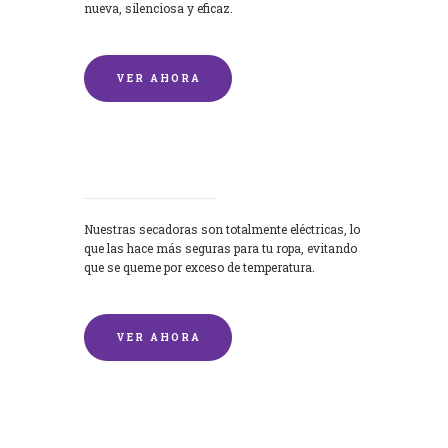
nueva, silenciosa y eficaz.
VER AHORA
Secadoras
Nuestras secadoras son totalmente eléctricas, lo
que las hace más seguras para tu ropa, evitando
que se queme por exceso de temperatura.
VER AHORA
Lavado de mantas y edredones por
encargo