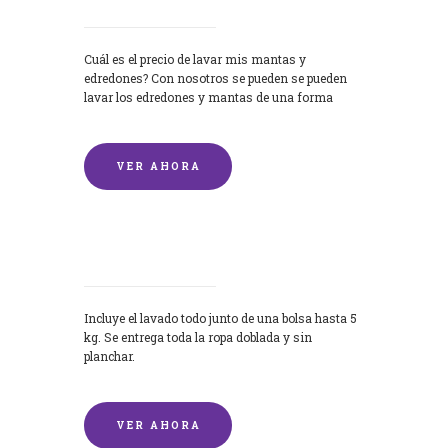
Cuál es el precio de lavar mis mantas y
edredones? Con nosotros se pueden se pueden
lavar los edredones y mantas de una forma
rápida y...
VER AHORA
Lavandería por Kilo
Incluye el lavado todo junto de una bolsa hasta 5
kg. Se entrega toda la ropa doblada y sin
planchar.
VER AHORA