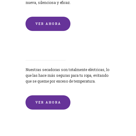
nueva, silenciosa y eficaz.
VER AHORA
Secadoras
Nuestras secadoras son totalmente eléctricas, lo
que las hace más seguras para tu ropa, evitando
que se queme por exceso de temperatura.
VER AHORA
Lavado de mantas y edredones por
encargo