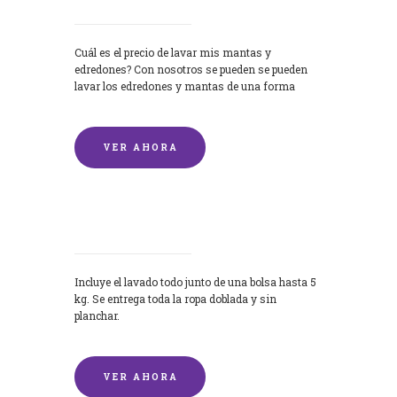
Cuál es el precio de lavar mis mantas y
edredones? Con nosotros se pueden se pueden
lavar los edredones y mantas de una forma
rápida y...
VER AHORA
Lavandería por Kilo
Incluye el lavado todo junto de una bolsa hasta 5
kg. Se entrega toda la ropa doblada y sin
planchar.
VER AHORA