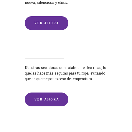
nueva, silenciosa y eficaz.
VER AHORA
Secadoras
Nuestras secadoras son totalmente eléctricas, lo
que las hace más seguras para tu ropa, evitando
que se queme por exceso de temperatura.
VER AHORA
Lavado de mantas y edredones por
encargo