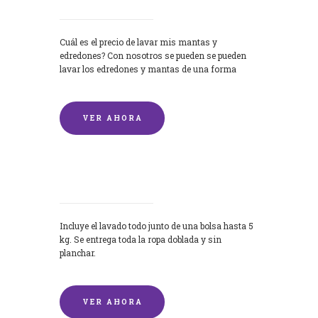
Cuál es el precio de lavar mis mantas y
edredones? Con nosotros se pueden se pueden
lavar los edredones y mantas de una forma
rápida y...
VER AHORA
Lavandería por Kilo
Incluye el lavado todo junto de una bolsa hasta 5
kg. Se entrega toda la ropa doblada y sin
planchar.
VER AHORA