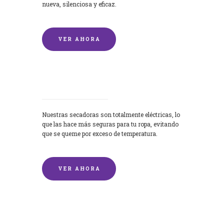
nueva, silenciosa y eficaz.
VER AHORA
Secadoras
Nuestras secadoras son totalmente eléctricas, lo
que las hace más seguras para tu ropa, evitando
que se queme por exceso de temperatura.
VER AHORA
Lavado de mantas y edredones por
encargo