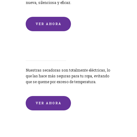
nueva, silenciosa y eficaz.
VER AHORA
Secadoras
Nuestras secadoras son totalmente eléctricas, lo
que las hace más seguras para tu ropa, evitando
que se queme por exceso de temperatura.
VER AHORA
Lavado de mantas y edredones por
encargo