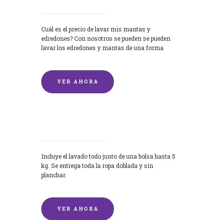
Cuál es el precio de lavar mis mantas y
edredones? Con nosotros se pueden se pueden
lavar los edredones y mantas de una forma
rápida y...
VER AHORA
Lavandería por Kilo
Incluye el lavado todo junto de una bolsa hasta 5
kg. Se entrega toda la ropa doblada y sin
planchar.
VER AHORA