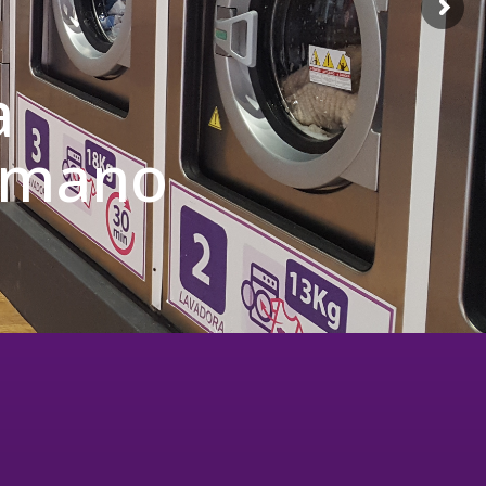
a
u mano