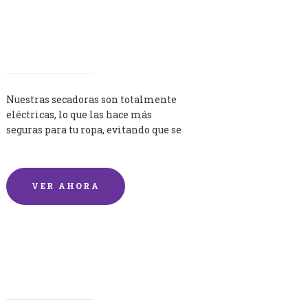
Secadoras
Nuestras secadoras son totalmente
eléctricas, lo que las hace más
seguras para tu ropa, evitando que se
queme por exceso de temperatura.
VER AHORA
Lavandería por Kilo