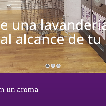
de una lavanderí
 al alcance de t
on un aroma