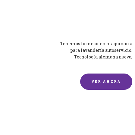
Lavadoras
Tenemos lo mejor en maquinaria
para lavandería autoservicio.
Tecnología alemana nueva,
silenciosa y eficaz.
VER AHORA
Lavado de mantas y
edredones por encargo