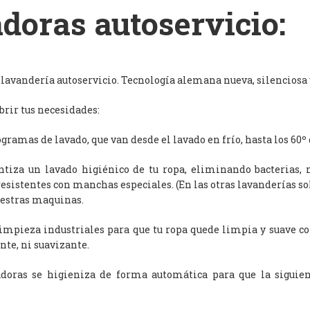
doras autoservicio:
avandería autoservicio. Tecnología alemana nueva, silenciosa y
rir tus necesidades:
ramas de lavado, que van desde el lavado en frío, hasta los 60º 
antiza un lavado higiénico de tu ropa, eliminando bacterias, 
resistentes con manchas especiales. (En las otras lavanderías s
uestras maquinas.
limpieza industriales para que tu ropa quede limpia y suave c
nte, ni suavizante.
adoras se higieniza de forma automática para que la siguien