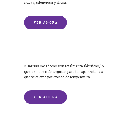
nueva, silenciosa y eficaz.
VER AHORA
Secadoras
Nuestras secadoras son totalmente eléctricas, lo
que las hace más seguras para tu ropa, evitando
que se queme por exceso de temperatura.
VER AHORA
Lavado de mantas y edredones por
encargo