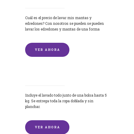
Cuál es el precio de lavar mis mantas y
edredones? Con nosotros se pueden se pueden
lavar los edredones y mantas de una forma
rápida y...
VER AHORA
Lavandería por Kilo
Incluye el lavado todo junto de una bolsa hasta 5
kg. Se entrega toda la ropa doblada y sin
planchar.
VER AHORA