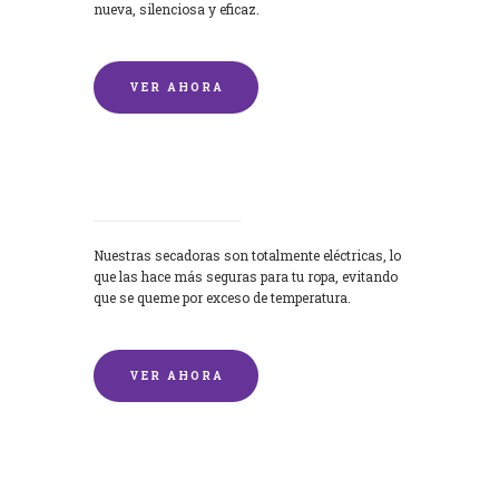
nueva, silenciosa y eficaz.
VER AHORA
Secadoras
Nuestras secadoras son totalmente eléctricas, lo
que las hace más seguras para tu ropa, evitando
que se queme por exceso de temperatura.
VER AHORA
Lavado de mantas y edredones por
encargo