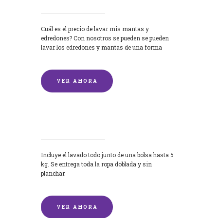
Cuál es el precio de lavar mis mantas y
edredones? Con nosotros se pueden se pueden
lavar los edredones y mantas de una forma
rápida y...
VER AHORA
Lavandería por Kilo
Incluye el lavado todo junto de una bolsa hasta 5
kg. Se entrega toda la ropa doblada y sin
planchar.
VER AHORA