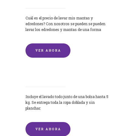
Cuál es el precio de lavar mis mantas y
edredones? Con nosotros se pueden se pueden
lavar los edredones y mantas de una forma
rápida y...
VER AHORA
Lavandería por Kilo
Incluye el lavado todo junto de una bolsa hasta 5
kg. Se entrega toda la ropa doblada y sin
planchar.
VER AHORA