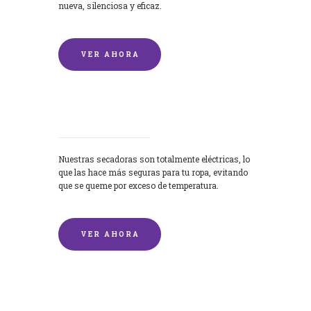
nueva, silenciosa y eficaz.
VER AHORA
Secadoras
Nuestras secadoras son totalmente eléctricas, lo
que las hace más seguras para tu ropa, evitando
que se queme por exceso de temperatura.
VER AHORA
Lavado de mantas y edredones por
encargo