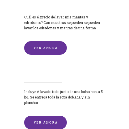
Cuál es el precio de lavar mis mantas y
edredones? Con nosotros se pueden se pueden
lavar los edredones y mantas de una forma
rápida y...
VER AHORA
Lavandería por Kilo
Incluye el lavado todo junto de una bolsa hasta 5
kg. Se entrega toda la ropa doblada y sin
planchar.
VER AHORA