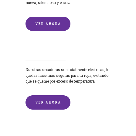
nueva, silenciosa y eficaz.
VER AHORA
Secadoras
Nuestras secadoras son totalmente eléctricas, lo
que las hace más seguras para tu ropa, evitando
que se queme por exceso de temperatura.
VER AHORA
Lavado de mantas y edredones por
encargo