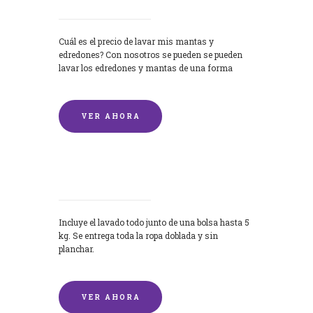
Cuál es el precio de lavar mis mantas y
edredones? Con nosotros se pueden se pueden
lavar los edredones y mantas de una forma
rápida y...
VER AHORA
Lavandería por Kilo
Incluye el lavado todo junto de una bolsa hasta 5
kg. Se entrega toda la ropa doblada y sin
planchar.
VER AHORA