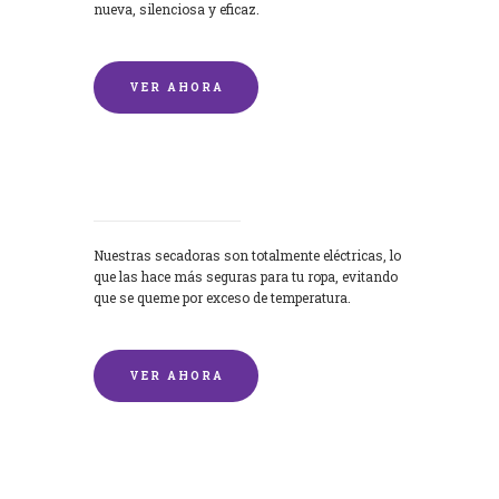
nueva, silenciosa y eficaz.
VER AHORA
Secadoras
Nuestras secadoras son totalmente eléctricas, lo
que las hace más seguras para tu ropa, evitando
que se queme por exceso de temperatura.
VER AHORA
Lavado de mantas y edredones por
encargo