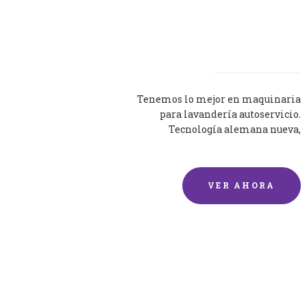
Lavadoras
Tenemos lo mejor en maquinaria
para lavandería autoservicio.
Tecnología alemana nueva,
silenciosa y eficaz.
VER AHORA
Lavado de mantas y
edredones por encargo