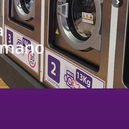
a
u mano