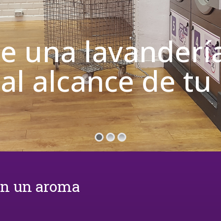
de una lavanderí
 al alcance de t
on un aroma