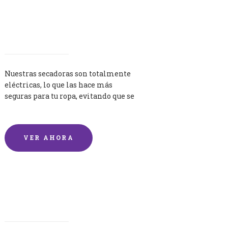
Secadoras
Nuestras secadoras son totalmente
eléctricas, lo que las hace más
seguras para tu ropa, evitando que se
queme por exceso de temperatura.
VER AHORA
Lavandería por Kilo