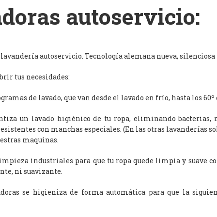
doras autoservicio:
avandería autoservicio. Tecnología alemana nueva, silenciosa y
rir tus necesidades:
ramas de lavado, que van desde el lavado en frío, hasta los 60º 
antiza un lavado higiénico de tu ropa, eliminando bacterias, 
resistentes con manchas especiales. (En las otras lavanderías s
uestras maquinas.
limpieza industriales para que tu ropa quede limpia y suave c
nte, ni suavizante.
adoras se higieniza de forma automática para que la siguien