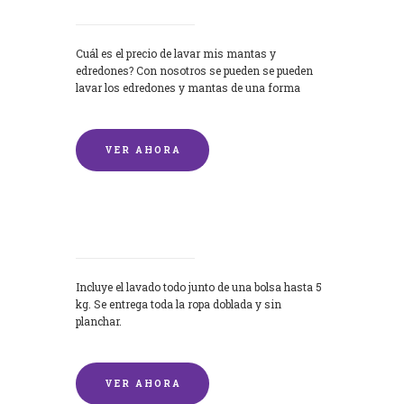
Cuál es el precio de lavar mis mantas y
edredones? Con nosotros se pueden se pueden
lavar los edredones y mantas de una forma
rápida y...
VER AHORA
Lavandería por Kilo
Incluye el lavado todo junto de una bolsa hasta 5
kg. Se entrega toda la ropa doblada y sin
planchar.
VER AHORA