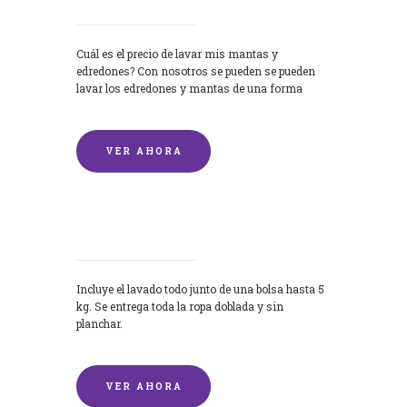
Cuál es el precio de lavar mis mantas y
edredones? Con nosotros se pueden se pueden
lavar los edredones y mantas de una forma
rápida y...
VER AHORA
Lavandería por Kilo
Incluye el lavado todo junto de una bolsa hasta 5
kg. Se entrega toda la ropa doblada y sin
planchar.
VER AHORA