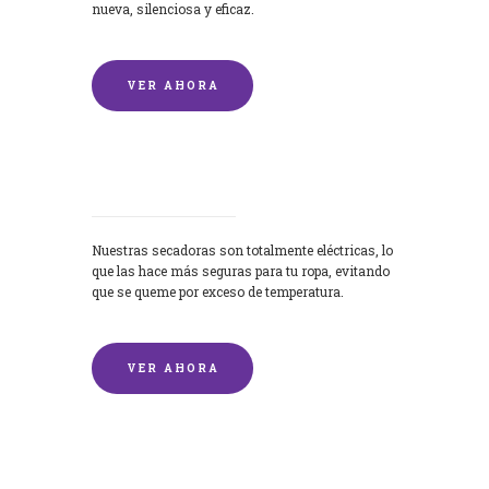
nueva, silenciosa y eficaz.
VER AHORA
Secadoras
Nuestras secadoras son totalmente eléctricas, lo
que las hace más seguras para tu ropa, evitando
que se queme por exceso de temperatura.
VER AHORA
Lavado de mantas y edredones por
encargo