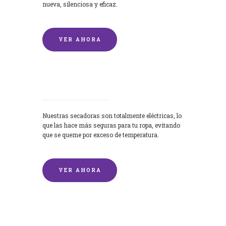
nueva, silenciosa y eficaz.
VER AHORA
Secadoras
Nuestras secadoras son totalmente eléctricas, lo
que las hace más seguras para tu ropa, evitando
que se queme por exceso de temperatura.
VER AHORA
Lavado de mantas y edredones por
encargo