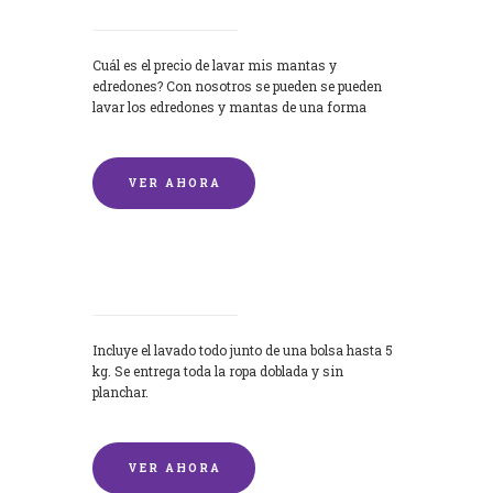
Cuál es el precio de lavar mis mantas y
edredones? Con nosotros se pueden se pueden
lavar los edredones y mantas de una forma
rápida y...
VER AHORA
Lavandería por Kilo
Incluye el lavado todo junto de una bolsa hasta 5
kg. Se entrega toda la ropa doblada y sin
planchar.
VER AHORA