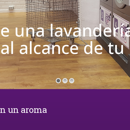
de una lavanderí
 al alcance de t
on un aroma