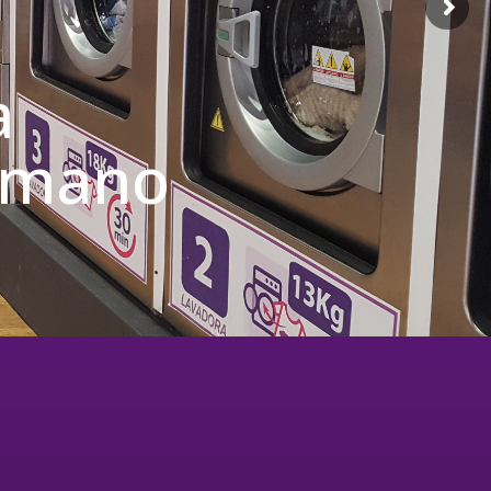
a
u mano