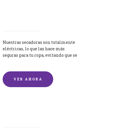
Secadoras
Nuestras secadoras son totalmente
eléctricas, lo que las hace más
seguras para tu ropa, evitando que se
queme por exceso de temperatura.
VER AHORA
Lavandería por Kilo