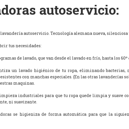
doras autoservicio:
avandería autoservicio. Tecnología alemana nueva, silenciosa y
rir tus necesidades:
ramas de lavado, que van desde el lavado en frío, hasta los 60º 
antiza un lavado higiénico de tu ropa, eliminando bacterias, 
resistentes con manchas especiales. (En las otras lavanderías s
uestras maquinas.
limpieza industriales para que tu ropa quede limpia y suave c
nte, ni suavizante.
adoras se higieniza de forma automática para que la siguien