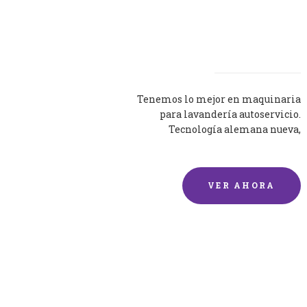
Lavadoras
Tenemos lo mejor en maquinaria
para lavandería autoservicio.
Tecnología alemana nueva,
silenciosa y eficaz.
VER AHORA
Lavado de mantas y
edredones por encargo