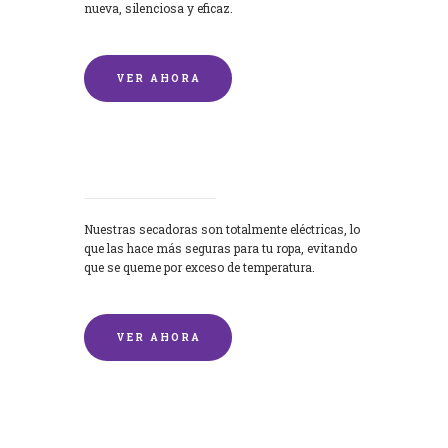
nueva, silenciosa y eficaz.
VER AHORA
Secadoras
Nuestras secadoras son totalmente eléctricas, lo
que las hace más seguras para tu ropa, evitando
que se queme por exceso de temperatura.
VER AHORA
Lavado de mantas y edredones por
encargo