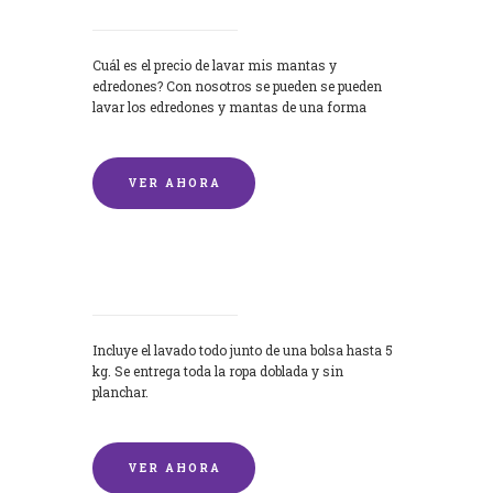
Cuál es el precio de lavar mis mantas y
edredones? Con nosotros se pueden se pueden
lavar los edredones y mantas de una forma
rápida y...
VER AHORA
Lavandería por Kilo
Incluye el lavado todo junto de una bolsa hasta 5
kg. Se entrega toda la ropa doblada y sin
planchar.
VER AHORA