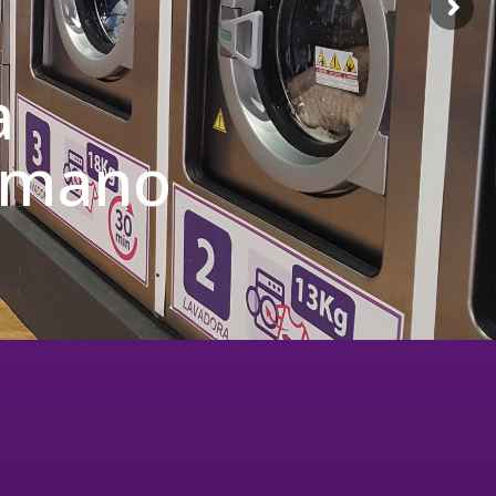
a
u mano