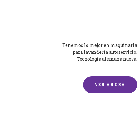
Lavadoras
Tenemos lo mejor en maquinaria
para lavandería autoservicio.
Tecnología alemana nueva,
silenciosa y eficaz.
VER AHORA
Lavado de mantas y
edredones por encargo