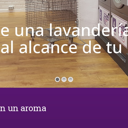
de una lavanderí
 al alcance de t
on un aroma