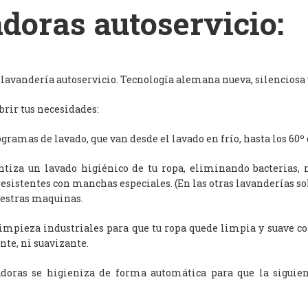
doras autoservicio:
avandería autoservicio. Tecnología alemana nueva, silenciosa y
rir tus necesidades:
ramas de lavado, que van desde el lavado en frío, hasta los 60º 
antiza un lavado higiénico de tu ropa, eliminando bacterias, 
resistentes con manchas especiales. (En las otras lavanderías s
uestras maquinas.
limpieza industriales para que tu ropa quede limpia y suave c
nte, ni suavizante.
adoras se higieniza de forma automática para que la siguien