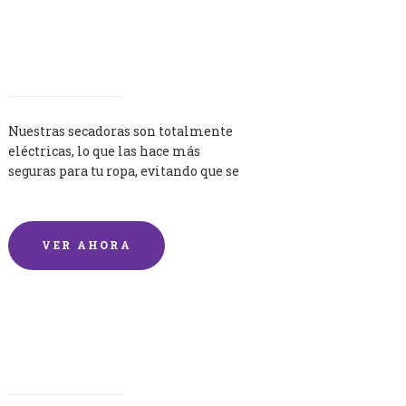
Secadoras
Nuestras secadoras son totalmente
eléctricas, lo que las hace más
seguras para tu ropa, evitando que se
queme por exceso de temperatura.
VER AHORA
Lavandería por Kilo