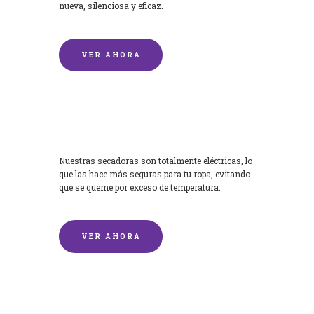
nueva, silenciosa y eficaz.
VER AHORA
Secadoras
Nuestras secadoras son totalmente eléctricas, lo
que las hace más seguras para tu ropa, evitando
que se queme por exceso de temperatura.
VER AHORA
Lavado de mantas y edredones por
encargo