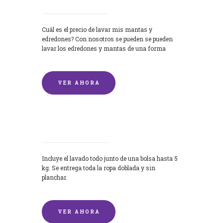
Cuál es el precio de lavar mis mantas y
edredones? Con nosotros se pueden se pueden
lavar los edredones y mantas de una forma
rápida y...
VER AHORA
Lavandería por Kilo
Incluye el lavado todo junto de una bolsa hasta 5
kg. Se entrega toda la ropa doblada y sin
planchar.
VER AHORA