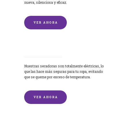
nueva, silenciosa y eficaz.
VER AHORA
Secadoras
Nuestras secadoras son totalmente eléctricas, lo
que las hace más seguras para tu ropa, evitando
que se queme por exceso de temperatura.
VER AHORA
Lavado de mantas y edredones por
encargo