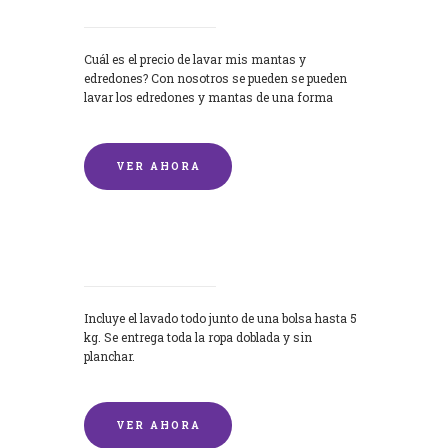
Cuál es el precio de lavar mis mantas y
edredones? Con nosotros se pueden se pueden
lavar los edredones y mantas de una forma
rápida y...
VER AHORA
Lavandería por Kilo
Incluye el lavado todo junto de una bolsa hasta 5
kg. Se entrega toda la ropa doblada y sin
planchar.
VER AHORA