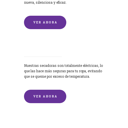
nueva, silenciosa y eficaz.
VER AHORA
Secadoras
Nuestras secadoras son totalmente eléctricas, lo
que las hace más seguras para tu ropa, evitando
que se queme por exceso de temperatura.
VER AHORA
Lavado de mantas y edredones por
encargo