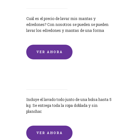
Cuál es el precio de lavar mis mantas y
edredones? Con nosotros se pueden se pueden
lavar los edredones y mantas de una forma
rápida y...
VER AHORA
Lavandería por Kilo
Incluye el lavado todo junto de una bolsa hasta 5
kg. Se entrega toda la ropa doblada y sin
planchar.
VER AHORA