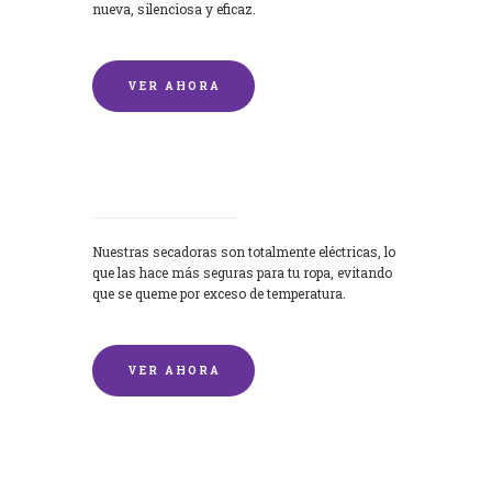
nueva, silenciosa y eficaz.
VER AHORA
Secadoras
Nuestras secadoras son totalmente eléctricas, lo
que las hace más seguras para tu ropa, evitando
que se queme por exceso de temperatura.
VER AHORA
Lavado de mantas y edredones por
encargo