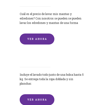
Cuál es el precio de lavar mis mantas y
edredones? Con nosotros se pueden se pueden
lavar los edredones y mantas de una forma
rápida y...
VER AHORA
Lavandería por Kilo
Incluye el lavado todo junto de una bolsa hasta 5
kg. Se entrega toda la ropa doblada y sin
planchar.
VER AHORA