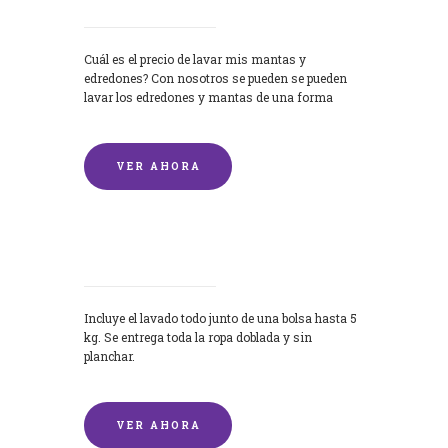
Cuál es el precio de lavar mis mantas y
edredones? Con nosotros se pueden se pueden
lavar los edredones y mantas de una forma
rápida y...
VER AHORA
Lavandería por Kilo
Incluye el lavado todo junto de una bolsa hasta 5
kg. Se entrega toda la ropa doblada y sin
planchar.
VER AHORA