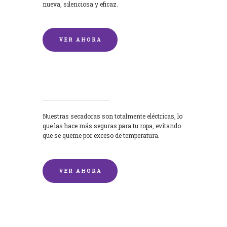
nueva, silenciosa y eficaz.
VER AHORA
Secadoras
Nuestras secadoras son totalmente eléctricas, lo
que las hace más seguras para tu ropa, evitando
que se queme por exceso de temperatura.
VER AHORA
Lavado de mantas y edredones por
encargo