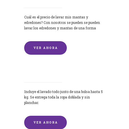
Cuál es el precio de lavar mis mantas y
edredones? Con nosotros se pueden se pueden
lavar los edredones y mantas de una forma
rápida y...
VER AHORA
Lavandería por Kilo
Incluye el lavado todo junto de una bolsa hasta 5
kg. Se entrega toda la ropa doblada y sin
planchar.
VER AHORA