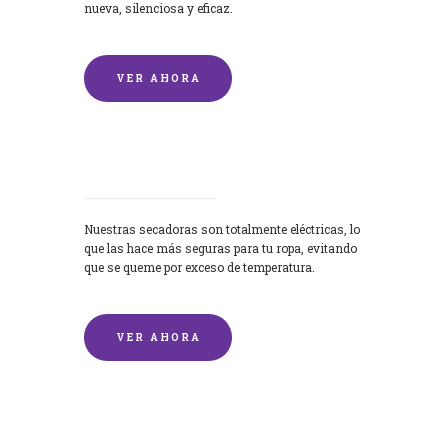
nueva, silenciosa y eficaz.
VER AHORA
Secadoras
Nuestras secadoras son totalmente eléctricas, lo
que las hace más seguras para tu ropa, evitando
que se queme por exceso de temperatura.
VER AHORA
Lavado de mantas y edredones por
encargo