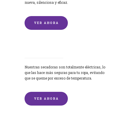
nueva, silenciosa y eficaz.
VER AHORA
Secadoras
Nuestras secadoras son totalmente eléctricas, lo
que las hace más seguras para tu ropa, evitando
que se queme por exceso de temperatura.
VER AHORA
Lavado de mantas y edredones por
encargo