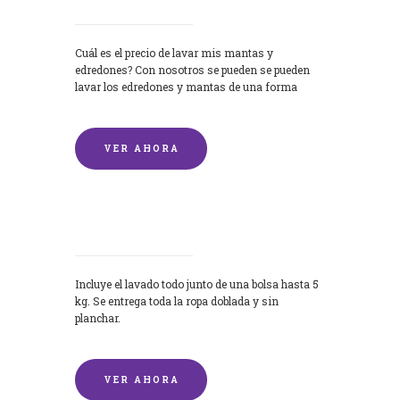
Cuál es el precio de lavar mis mantas y
edredones? Con nosotros se pueden se pueden
lavar los edredones y mantas de una forma
rápida y...
VER AHORA
Lavandería por Kilo
Incluye el lavado todo junto de una bolsa hasta 5
kg. Se entrega toda la ropa doblada y sin
planchar.
VER AHORA