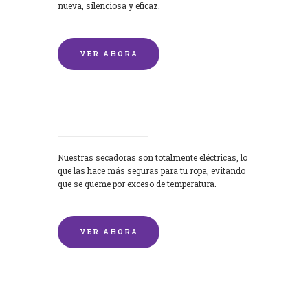
nueva, silenciosa y eficaz.
VER AHORA
Secadoras
Nuestras secadoras son totalmente eléctricas, lo
que las hace más seguras para tu ropa, evitando
que se queme por exceso de temperatura.
VER AHORA
Lavado de mantas y edredones por
encargo