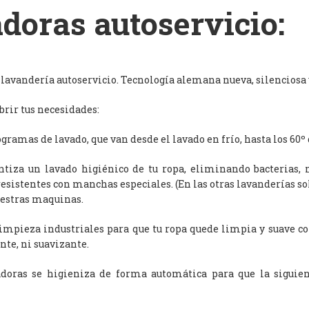
doras autoservicio:
avandería autoservicio. Tecnología alemana nueva, silenciosa y
rir tus necesidades:
ramas de lavado, que van desde el lavado en frío, hasta los 60º 
antiza un lavado higiénico de tu ropa, eliminando bacterias, 
resistentes con manchas especiales. (En las otras lavanderías s
uestras maquinas.
limpieza industriales para que tu ropa quede limpia y suave c
nte, ni suavizante.
adoras se higieniza de forma automática para que la siguien