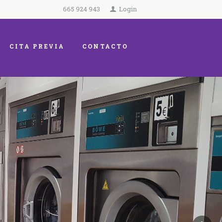
665 924 943
Login
CITA PREVIA
CONTACTO