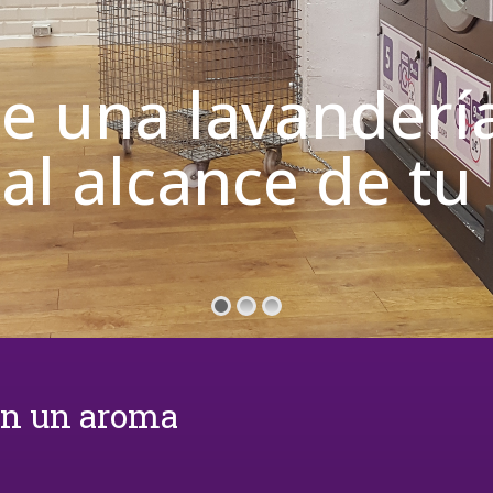
de una lavanderí
 al alcance de t
on un aroma