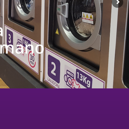
a
u mano