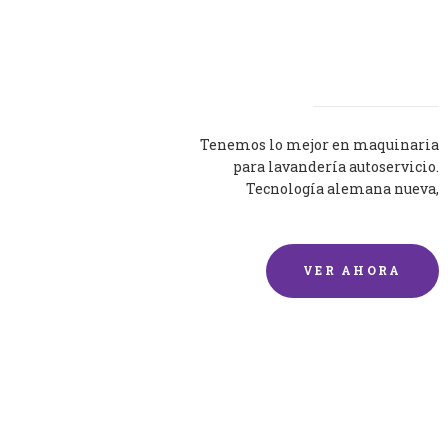
Lavadoras
Tenemos lo mejor en maquinaria
para lavandería autoservicio.
Tecnología alemana nueva,
silenciosa y eficaz.
VER AHORA
Lavado de mantas y
edredones por encargo