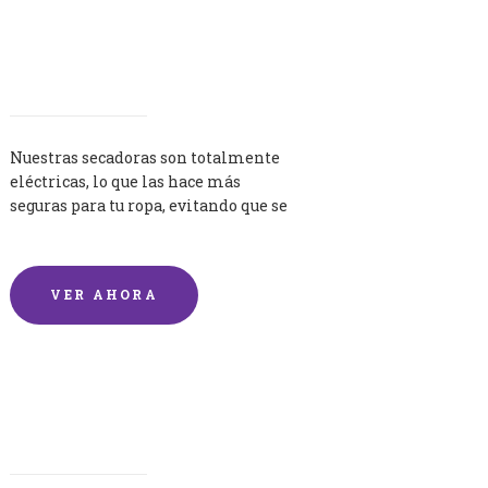
Secadoras
Nuestras secadoras son totalmente
eléctricas, lo que las hace más
seguras para tu ropa, evitando que se
queme por exceso de temperatura.
VER AHORA
Lavandería por Kilo