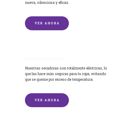
nueva, silenciosa y eficaz.
VER AHORA
Secadoras
Nuestras secadoras son totalmente eléctricas, lo
que las hace más seguras para tu ropa, evitando
que se queme por exceso de temperatura.
VER AHORA
Lavado de mantas y edredones por
encargo