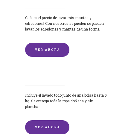
Cuál es el precio de lavar mis mantas y
edredones? Con nosotros se pueden se pueden
lavar los edredones y mantas de una forma
rápida y...
VER AHORA
Lavandería por Kilo
Incluye el lavado todo junto de una bolsa hasta 5
kg. Se entrega toda la ropa doblada y sin
planchar.
VER AHORA