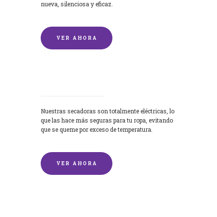
nueva, silenciosa y eficaz.
VER AHORA
Secadoras
Nuestras secadoras son totalmente eléctricas, lo
que las hace más seguras para tu ropa, evitando
que se queme por exceso de temperatura.
VER AHORA
Lavado de mantas y edredones por
encargo