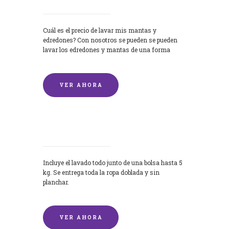
Cuál es el precio de lavar mis mantas y
edredones? Con nosotros se pueden se pueden
lavar los edredones y mantas de una forma
rápida y...
VER AHORA
Lavandería por Kilo
Incluye el lavado todo junto de una bolsa hasta 5
kg. Se entrega toda la ropa doblada y sin
planchar.
VER AHORA