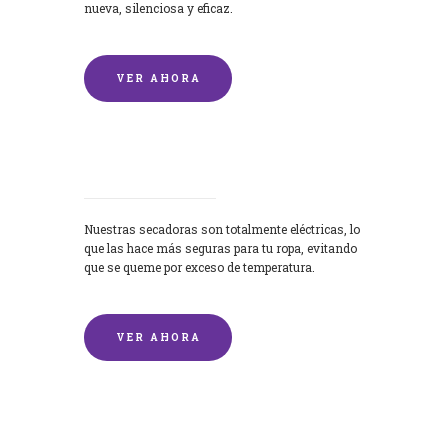
nueva, silenciosa y eficaz.
VER AHORA
Secadoras
Nuestras secadoras son totalmente eléctricas, lo
que las hace más seguras para tu ropa, evitando
que se queme por exceso de temperatura.
VER AHORA
Lavado de mantas y edredones por
encargo