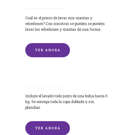
Cuál es el precio de lavar mis mantas y
edredones? Con nosotros se pueden se pueden
lavar los edredones y mantas de una forma
rápida y...
VER AHORA
Lavandería por Kilo
Incluye el lavado todo junto de una bolsa hasta 5
kg. Se entrega toda la ropa doblada y sin
planchar.
VER AHORA