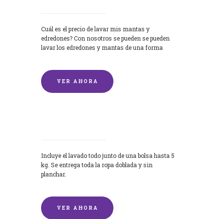
Cuál es el precio de lavar mis mantas y
edredones? Con nosotros se pueden se pueden
lavar los edredones y mantas de una forma
rápida y...
VER AHORA
Lavandería por Kilo
Incluye el lavado todo junto de una bolsa hasta 5
kg. Se entrega toda la ropa doblada y sin
planchar.
VER AHORA