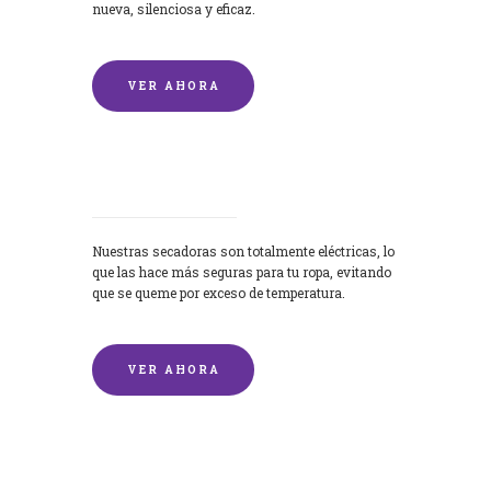
nueva, silenciosa y eficaz.
VER AHORA
Secadoras
Nuestras secadoras son totalmente eléctricas, lo
que las hace más seguras para tu ropa, evitando
que se queme por exceso de temperatura.
VER AHORA
Lavado de mantas y edredones por
encargo