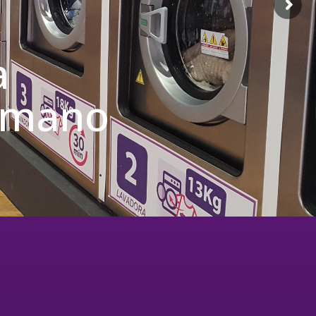
a
u mano