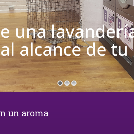
de una lavanderí
 al alcance de t
on un aroma