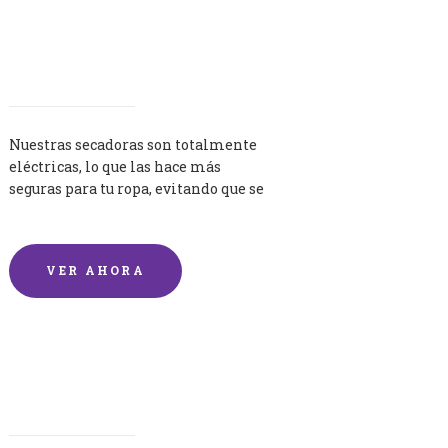
Secadoras
Nuestras secadoras son totalmente
eléctricas, lo que las hace más
seguras para tu ropa, evitando que se
queme por exceso de temperatura.
VER AHORA
Lavandería por Kilo