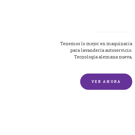
Lavadoras
Tenemos lo mejor en maquinaria
para lavandería autoservicio.
Tecnología alemana nueva,
silenciosa y eficaz.
VER AHORA
Lavado de mantas y
edredones por encargo