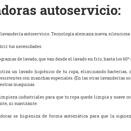
doras autoservicio:
avandería autoservicio. Tecnología alemana nueva, silenciosa y
rir tus necesidades:
ramas de lavado, que van desde el lavado en frío, hasta los 60º 
antiza un lavado higiénico de tu ropa, eliminando bacterias, 
resistentes con manchas especiales. (En las otras lavanderías s
uestras maquinas.
limpieza industriales para que tu ropa quede limpia y suave c
nte, ni suavizante.
adoras se higieniza de forma automática para que la siguien