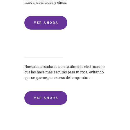
nueva, silenciosa y eficaz.
VER AHORA
Secadoras
Nuestras secadoras son totalmente eléctricas, lo
que las hace más seguras para tu ropa, evitando
que se queme por exceso de temperatura.
VER AHORA
Lavado de mantas y edredones por
encargo