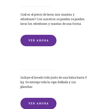
Cuál es el precio de lavar mis mantas y
edredones? Con nosotros se pueden se pueden
lavar los edredones y mantas de una forma
rápida y...
VER AHORA
Lavandería por Kilo
Incluye el lavado todo junto de una bolsa hasta 5
kg. Se entrega toda la ropa doblada y sin
planchar.
VER AHORA