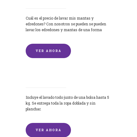
Cuál es el precio de lavar mis mantas y
edredones? Con nosotros se pueden se pueden
lavar los edredones y mantas de una forma
rápida y...
VER AHORA
Lavandería por Kilo
Incluye el lavado todo junto de una bolsa hasta 5
kg. Se entrega toda la ropa doblada y sin
planchar.
VER AHORA