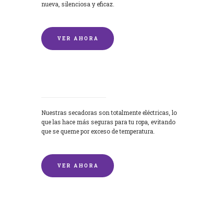
nueva, silenciosa y eficaz.
VER AHORA
Secadoras
Nuestras secadoras son totalmente eléctricas, lo
que las hace más seguras para tu ropa, evitando
que se queme por exceso de temperatura.
VER AHORA
Lavado de mantas y edredones por
encargo