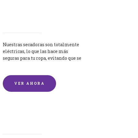
Secadoras
Nuestras secadoras son totalmente
eléctricas, lo que las hace más
seguras para tu ropa, evitando que se
queme por exceso de temperatura.
VER AHORA
Lavandería por Kilo