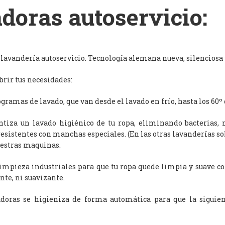
doras autoservicio:
avandería autoservicio. Tecnología alemana nueva, silenciosa y
rir tus necesidades:
ramas de lavado, que van desde el lavado en frío, hasta los 60º 
antiza un lavado higiénico de tu ropa, eliminando bacterias, 
resistentes con manchas especiales. (En las otras lavanderías s
uestras maquinas.
limpieza industriales para que tu ropa quede limpia y suave c
nte, ni suavizante.
adoras se higieniza de forma automática para que la siguien