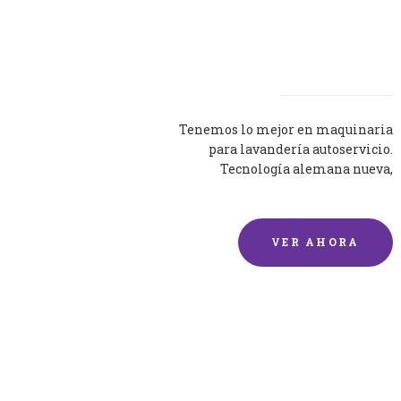
Lavadoras
Tenemos lo mejor en maquinaria
para lavandería autoservicio.
Tecnología alemana nueva,
silenciosa y eficaz.
VER AHORA
Lavado de mantas y
edredones por encargo