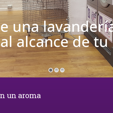
de una lavanderí
 al alcance de t
on un aroma