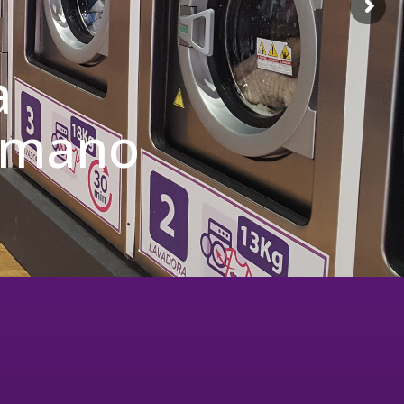
a
u mano