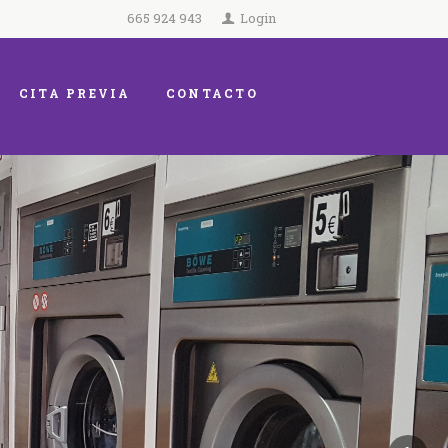
665 924 943
Login
CITA PREVIA
CONTACTO