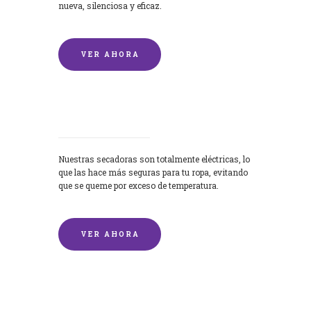
nueva, silenciosa y eficaz.
VER AHORA
Secadoras
Nuestras secadoras son totalmente eléctricas, lo
que las hace más seguras para tu ropa, evitando
que se queme por exceso de temperatura.
VER AHORA
Lavado de mantas y edredones por
encargo