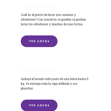
Cuál es el precio de lavar mis mantas y
edredones? Con nosotros se pueden se pueden
lavar los edredones y mantas de una forma
rápida y...
VER AHORA
Lavandería por Kilo
Incluye el lavado todo junto de una bolsa hasta 5
kg. Se entrega toda la ropa doblada y sin
planchar.
VER AHORA