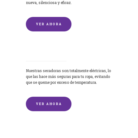
nueva, silenciosa y eficaz.
VER AHORA
Secadoras
Nuestras secadoras son totalmente eléctricas, lo
que las hace más seguras para tu ropa, evitando
que se queme por exceso de temperatura.
VER AHORA
Lavado de mantas y edredones por
encargo