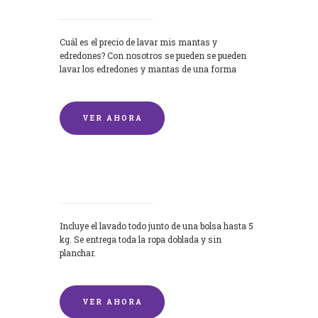
Cuál es el precio de lavar mis mantas y
edredones? Con nosotros se pueden se pueden
lavar los edredones y mantas de una forma
rápida y...
VER AHORA
Lavandería por Kilo
Incluye el lavado todo junto de una bolsa hasta 5
kg. Se entrega toda la ropa doblada y sin
planchar.
VER AHORA