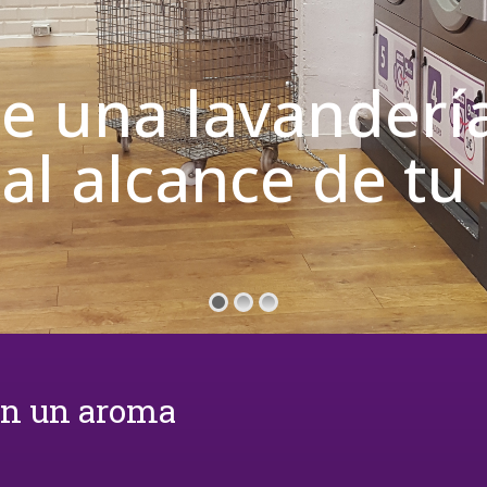
de una lavanderí
 al alcance de t
on un aroma