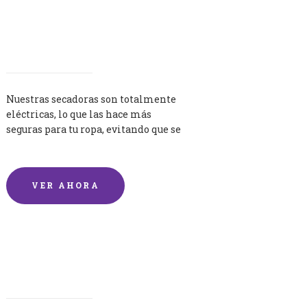
Secadoras
Nuestras secadoras son totalmente
eléctricas, lo que las hace más
seguras para tu ropa, evitando que se
queme por exceso de temperatura.
VER AHORA
Lavandería por Kilo