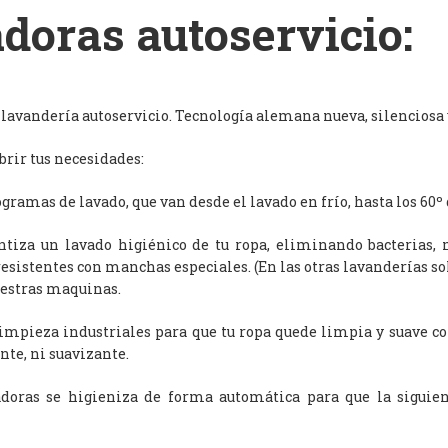
doras autoservicio:
avandería autoservicio. Tecnología alemana nueva, silenciosa y
rir tus necesidades:
ramas de lavado, que van desde el lavado en frío, hasta los 60º 
antiza un lavado higiénico de tu ropa, eliminando bacterias, 
resistentes con manchas especiales. (En las otras lavanderías s
uestras maquinas.
limpieza industriales para que tu ropa quede limpia y suave c
nte, ni suavizante.
adoras se higieniza de forma automática para que la siguien