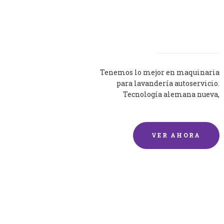
Lavadoras
Tenemos lo mejor en maquinaria
para lavandería autoservicio.
Tecnología alemana nueva,
silenciosa y eficaz.
VER AHORA
Lavado de mantas y
edredones por encargo