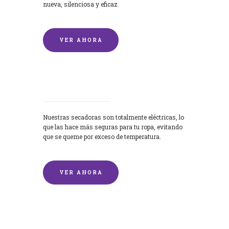
nueva, silenciosa y eficaz.
VER AHORA
Secadoras
Nuestras secadoras son totalmente eléctricas, lo
que las hace más seguras para tu ropa, evitando
que se queme por exceso de temperatura.
VER AHORA
Lavado de mantas y edredones por
encargo