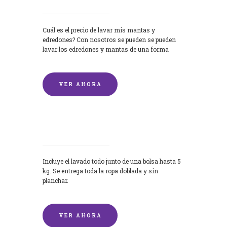
Cuál es el precio de lavar mis mantas y
edredones? Con nosotros se pueden se pueden
lavar los edredones y mantas de una forma
rápida y...
VER AHORA
Lavandería por Kilo
Incluye el lavado todo junto de una bolsa hasta 5
kg. Se entrega toda la ropa doblada y sin
planchar.
VER AHORA