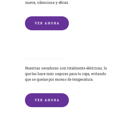
nueva, silenciosa y eficaz.
VER AHORA
Secadoras
Nuestras secadoras son totalmente eléctricas, lo
que las hace más seguras para tu ropa, evitando
que se queme por exceso de temperatura.
VER AHORA
Lavado de mantas y edredones por
encargo