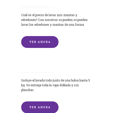
Cuál es el precio de lavar mis mantas y
edredones? Con nosotros se pueden se pueden
lavar los edredones y mantas de una forma
rápida y...
VER AHORA
Lavandería por Kilo
Incluye el lavado todo junto de una bolsa hasta 5
kg. Se entrega toda la ropa doblada y sin
planchar.
VER AHORA