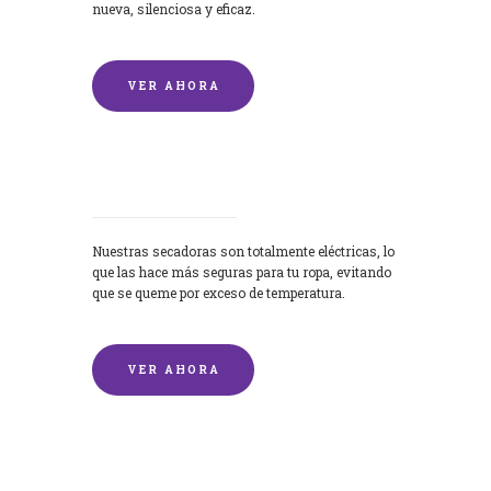
nueva, silenciosa y eficaz.
VER AHORA
Secadoras
Nuestras secadoras son totalmente eléctricas, lo
que las hace más seguras para tu ropa, evitando
que se queme por exceso de temperatura.
VER AHORA
Lavado de mantas y edredones por
encargo