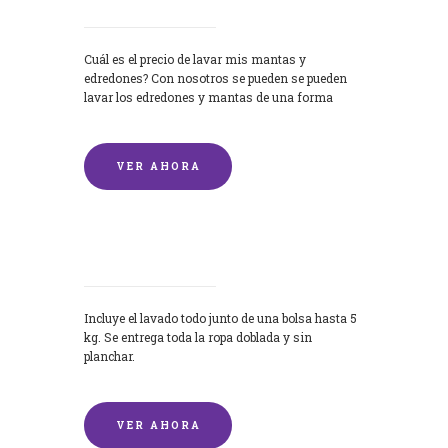
Cuál es el precio de lavar mis mantas y
edredones? Con nosotros se pueden se pueden
lavar los edredones y mantas de una forma
rápida y...
VER AHORA
Lavandería por Kilo
Incluye el lavado todo junto de una bolsa hasta 5
kg. Se entrega toda la ropa doblada y sin
planchar.
VER AHORA