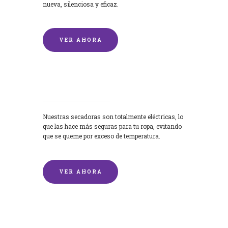
nueva, silenciosa y eficaz.
VER AHORA
Secadoras
Nuestras secadoras son totalmente eléctricas, lo
que las hace más seguras para tu ropa, evitando
que se queme por exceso de temperatura.
VER AHORA
Lavado de mantas y edredones por
encargo