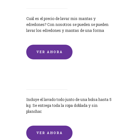
Cuál es el precio de lavar mis mantas y
edredones? Con nosotros se pueden se pueden
lavar los edredones y mantas de una forma
rápida y...
VER AHORA
Lavandería por Kilo
Incluye el lavado todo junto de una bolsa hasta 5
kg. Se entrega toda la ropa doblada y sin
planchar.
VER AHORA