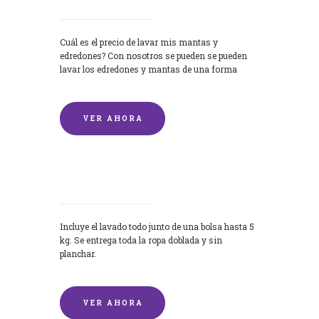
Cuál es el precio de lavar mis mantas y
edredones? Con nosotros se pueden se pueden
lavar los edredones y mantas de una forma
rápida y...
VER AHORA
Lavandería por Kilo
Incluye el lavado todo junto de una bolsa hasta 5
kg. Se entrega toda la ropa doblada y sin
planchar.
VER AHORA