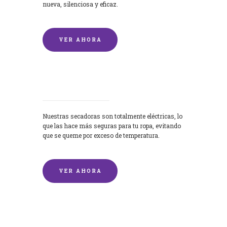
nueva, silenciosa y eficaz.
VER AHORA
Secadoras
Nuestras secadoras son totalmente eléctricas, lo
que las hace más seguras para tu ropa, evitando
que se queme por exceso de temperatura.
VER AHORA
Lavado de mantas y edredones por
encargo