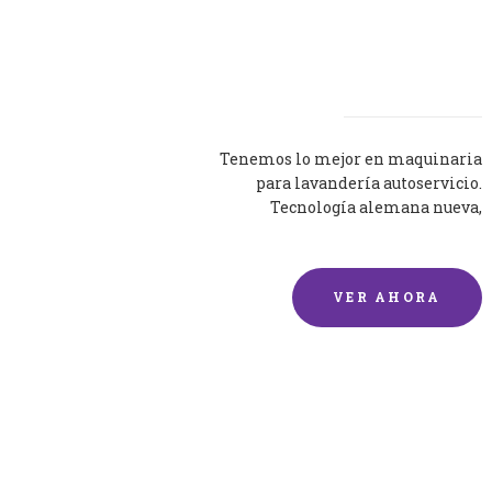
Lavadoras
Tenemos lo mejor en maquinaria
para lavandería autoservicio.
Tecnología alemana nueva,
silenciosa y eficaz.
VER AHORA
Lavado de mantas y
edredones por encargo