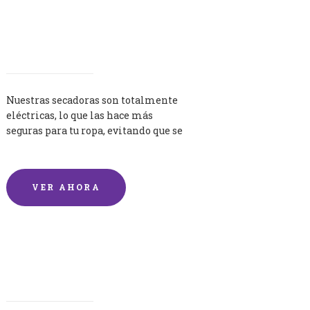
Secadoras
Nuestras secadoras son totalmente
eléctricas, lo que las hace más
seguras para tu ropa, evitando que se
queme por exceso de temperatura.
VER AHORA
Lavandería por Kilo