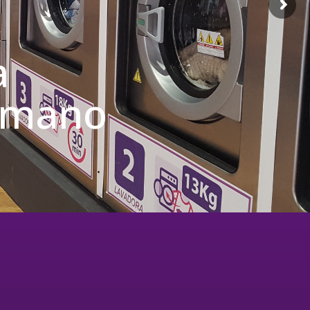
a
u mano