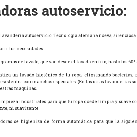
doras autoservicio:
avandería autoservicio. Tecnología alemana nueva, silenciosa y
rir tus necesidades:
ramas de lavado, que van desde el lavado en frío, hasta los 60º 
antiza un lavado higiénico de tu ropa, eliminando bacterias, 
resistentes con manchas especiales. (En las otras lavanderías s
uestras maquinas.
limpieza industriales para que tu ropa quede limpia y suave c
nte, ni suavizante.
adoras se higieniza de forma automática para que la siguien