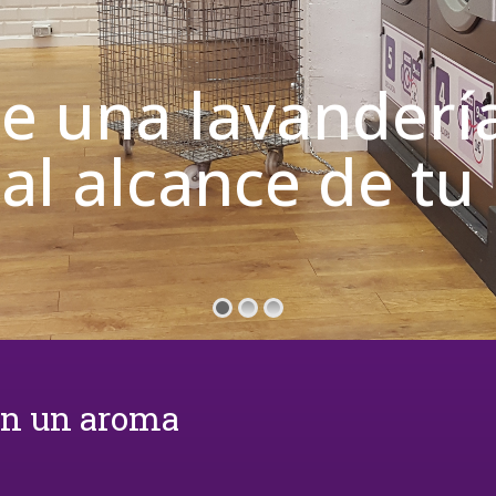
de una lavanderí
 al alcance de t
on un aroma