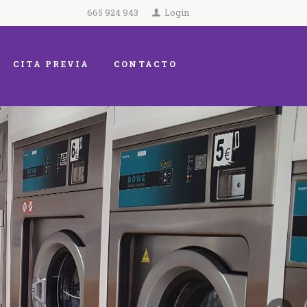
665 924 943
Login
CITA PREVIA
CONTACTO